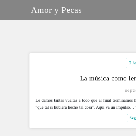
Saltar
Amor y Pecas
al
contenido
A
La música como len
septi
Le damos tantas vueltas a todo que al final terminamos 
“qué tal si hubiera hecho tal cosa”. Aquí va un impulso
Seg