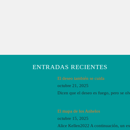
ENTRADAS RECIENTES
El deseo también se cuida
octubre 21, 2025
Dicen que el deseo es fuego, pero se o
El mapa de los Anhelos
octubre 15, 2025
Alice Kellen2022 A continuación, un ex