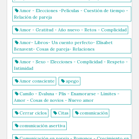
Amor - Elecciones -Películas - Cuestión de tiempo -
Relación de pareja
Amor - Gratitud - Año nuevo - Retos - Complicidad
Amor- Libros- Un cuento perfecto- Elísabet
Benavent- Cosas de pareja- Relaciones
Amor - Sexo - Elecciones - Complicidad - Respeto -
Intimidad
Amor consciente
apego
Camilo - Evaluna - Plis - Enamorarse - Límites -
Amor - Cosas de novios - Nuevo amor
Cerrar ciclos
Citas
comunicación
comunicación asertiva
Comunicación en pareja - Romance - Crecimiento en