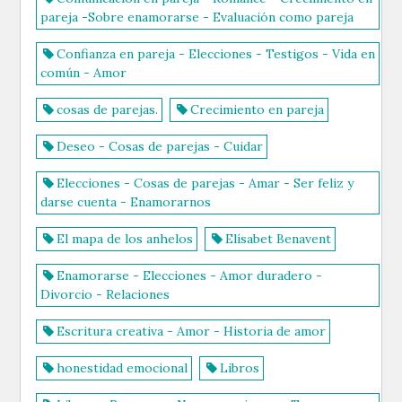
pareja -Sobre enamorarse - Evaluación como pareja
Confianza en pareja - Elecciones - Testigos - Vida en
común - Amor
cosas de parejas.
Crecimiento en pareja
Deseo - Cosas de parejas - Cuidar
Elecciones - Cosas de parejas - Amar - Ser feliz y
darse cuenta - Enamorarnos
El mapa de los anhelos
Elísabet Benavent
Enamorarse - Elecciones - Amor duradero -
Divorcio - Relaciones
Escritura creativa - Amor - Historia de amor
honestidad emocional
Libros