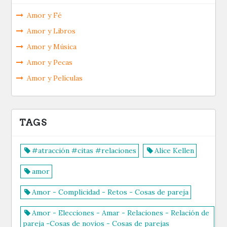
Amor y Fé
Amor y Libros
Amor y Música
Amor y Pecas
Amor y Películas
TAGS
#atracción #citas #relaciones
Alice Kellen
amor
Amor - Complicidad - Retos - Cosas de pareja
Amor - Elecciones - Amar - Relaciones - Relación de
pareja -Cosas de novios - Cosas de parejas