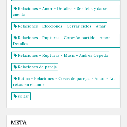
Relaciones - Amor - Detalles - Ser feliz y darse
cuenta
Relaciones - Elecciones - Cerrar ciclos - Amar
Relaciones - Rupturas - Corazón partido - Amor -
Detalles
Relaciones - Rupturas - Music - Andrés Cepeda
Relaciones de pareja
Rutina - Relaciones - Cosas de parejas - Amor - Los
retos en el amor
soltar
META