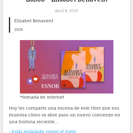
abril 8, 2025
Elísabet Benavent
2024
*tomada de internet
Hoy les comparto una escena de este libro que nos
muestra cómo se abre paso un nuevo comienzo en
una historia reciente…
–
Estás enfadada-rompí el hielo.