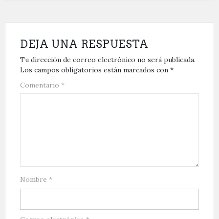
DEJA UNA RESPUESTA
Tu dirección de correo electrónico no será publicada.
Los campos obligatorios están marcados con
*
Comentario
*
Nombre
*