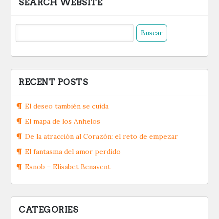
SEARCH WEBSITE
Buscar:
RECENT POSTS
El deseo también se cuida
El mapa de los Anhelos
De la atracción al Corazón: el reto de empezar
El fantasma del amor perdido
Esnob – Elísabet Benavent
CATEGORIES