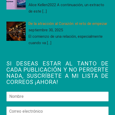
Alice Kellen2022 A continuación, un extracto
de este
[…]
De la atracción al Corazón: el reto de empezar
septiembre 30, 2025
El comienzo de una relación, especialmente
cuando va
[…]
SI DESEAS ESTAR AL TANTO DE
CADA PUBLICACIÓN Y NO PERDERTE
NADA, SUSCRÍBETE A MI LISTA DE
CORREOS ¡AHORA!