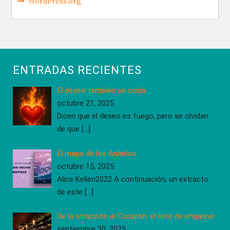
WordPress.org
ENTRADAS RECIENTES
El deseo también se cuida
octubre 21, 2025
Dicen que el deseo es fuego, pero se olvidan
de que
[…]
El mapa de los Anhelos
octubre 15, 2025
Alice Kellen2022 A continuación, un extracto
de este
[…]
De la atracción al Corazón: el reto de empezar
septiembre 30, 2025