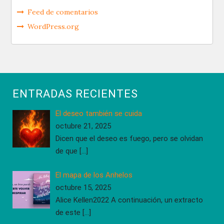
Feed de comentarios
WordPress.org
ENTRADAS RECIENTES
El deseo también se cuida
octubre 21, 2025
Dicen que el deseo es fuego, pero se olvidan
de que
[…]
El mapa de los Anhelos
octubre 15, 2025
Alice Kellen2022 A continuación, un extracto
de este
[…]