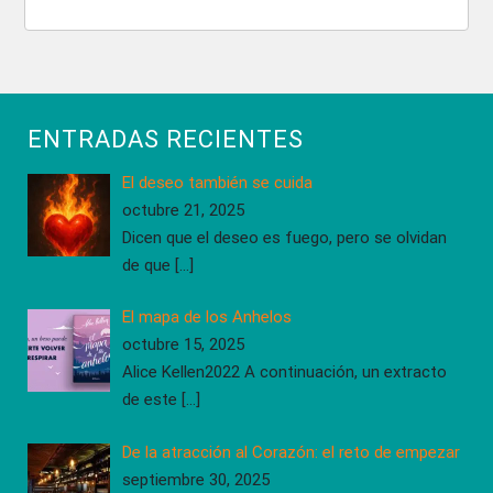
ENTRADAS RECIENTES
El deseo también se cuida
octubre 21, 2025
Dicen que el deseo es fuego, pero se olvidan
de que
[…]
El mapa de los Anhelos
octubre 15, 2025
Alice Kellen2022 A continuación, un extracto
de este
[…]
De la atracción al Corazón: el reto de empezar
septiembre 30, 2025