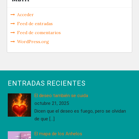
Acceder
Feed de entradas
Feed de comentarios
WordPress.org
ENTRADAS RECIENTES
El deseo también se cuida
octubre 21, 2025
Dicen que el deseo es fuego, pero se olvidan
de que
[…]
El mapa de los Anhelos