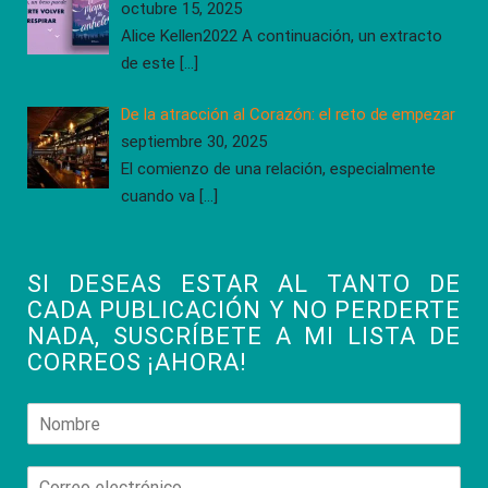
octubre 15, 2025
Alice Kellen2022 A continuación, un extracto
de este
[…]
De la atracción al Corazón: el reto de empezar
septiembre 30, 2025
El comienzo de una relación, especialmente
cuando va
[…]
SI DESEAS ESTAR AL TANTO DE
CADA PUBLICACIÓN Y NO PERDERTE
NADA, SUSCRÍBETE A MI LISTA DE
CORREOS ¡AHORA!