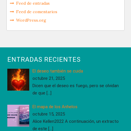
Feed de entradas
Feed de comentarios
WordPress.org
ENTRADAS RECIENTES
El deseo también se cuida
octubre 21, 2025
Dicen que el deseo es fuego, pero se olvidan
de que
[…]
El mapa de los Anhelos
octubre 15, 2025
Alice Kellen2022 A continuación, un extracto
de este
[…]